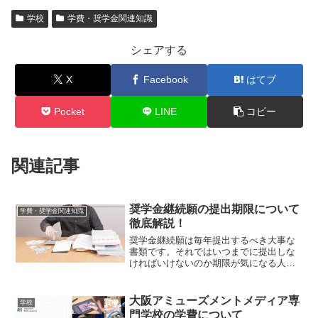
学校
学費・奨学金関連知識
シェアする
X
Facebook
はてブ
Pocket
LINE
コピー
関連記事
奨学金継続願の提出期限について
学費・奨学金関連知識
徹底解説！
奨学金継続願は毎年提出するべき大事な
書類です。それではいつまでに提出しな
ければいけないのか期限が気になる人が
いるかもしれません。そこで、奨学金継
続願の提出期限について最新情報を徹底
解説しましょう。提出期限が過ぎると廃
大阪アミューズメントメディア専
学校
止になる毎年継続願を提出...
門学校の学費について