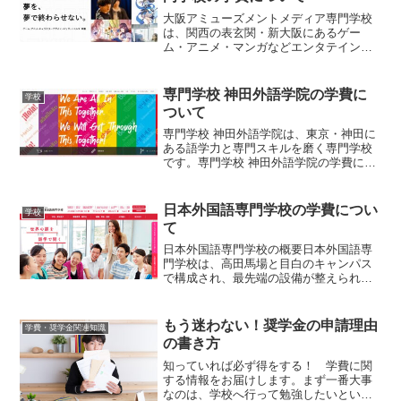
大阪アミューズメントメディア専門学校
は、関西の表玄関・新大阪にあるゲー
ム・アニメ・マンガなどエンタテインメ
ント業界の専門学校です。大阪アミュー
ズメントメディア専門学校の学費につい
て、概要や学科・コースの紹介、利用可
専門学校 神田外語学院の学費に
学校
能な奨学金情報などを交えて...
ついて
専門学校 神田外語学院は、東京・神田に
ある語学力と専門スキルを磨く専門学校
です。専門学校 神田外語学院の学費につ
いて、概要や学科・コースの紹介、利用
可能な奨学金情報などを交えてご紹介し
ます。専門学校 神田外語学院の概要専門
日本外国語専門学校の学費につい
学校
学校神田外語学院は...
て
日本外国語専門学校の概要日本外国語専
門学校は、高田馬場と目白のキャンパス
で構成され、最先端の設備が整えられて
います。目白新館はJR目白駅のホームか
ら見えるほどの距離にある好アクセス。
そんな最新の設備で学ぶ学生生活は、各
もう迷わない！奨学金の申請理由
学費・奨学金関連知識
学科の教員がクラス担任...
の書き方
知っていれば必ず得をする！ 学費に関
する情報をお届けします。まず一番大事
なのは、学校へ行って勉強したいという