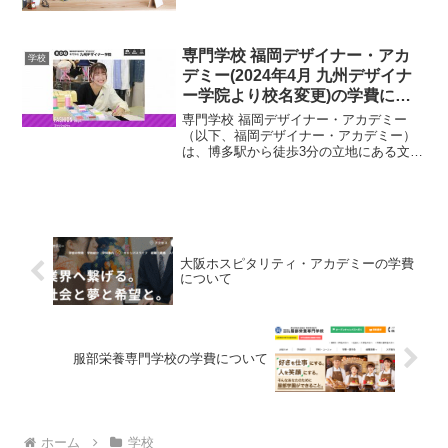
意思を明確に伝えることです。そして次
に、どういった理由で奨学金が必要なの
か、しっかりと記載する必要がありま
専門学校 福岡デザイナー・アカ
す。大事なのは学校に行って...
学校
デミー(2024年4月 九州デザイナ
ー学院より校名変更)の学費につ
いて
専門学校 福岡デザイナー・アカデミー
（以下、福岡デザイナー・アカデミー）
は、博多駅から徒歩3分の立地にある文
化・教養の総合専門学校です。福岡デザ
イナー・アカデミーの学費について、概
要や学科・コースの紹介、利用可能な奨
学金情報などを交えてご紹...
大阪ホスピタリティ・アカデミーの学費
について
服部栄養専門学校の学費について
ホーム
学校