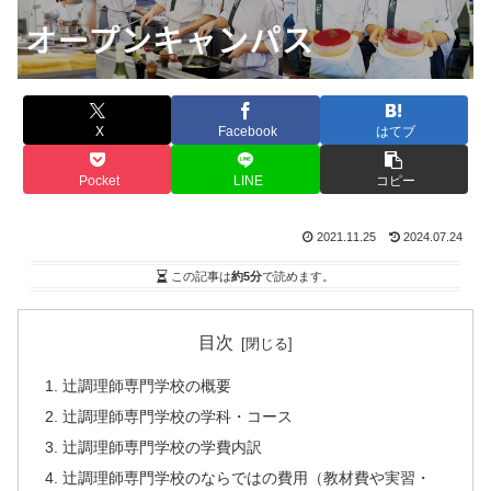
X
Facebook
はてブ
Pocket
LINE
コピー
2021.11.25
2024.07.24
この記事は
約5分
で読めます。
目次
辻調理師専門学校の概要
辻調理師専門学校の学科・コース
辻調理師専門学校の学費内訳
辻調理師専門学校のならではの費用（教材費や実習・