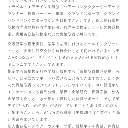
トラベル・エアライン学科は、ツアーコンダクターやツアープ
ランナー、鉄道パーサー、車掌、グランドスタッフ、グランド
ハンドリングスタッフなどを目指すことができ、総合旅行業務
取扱管理者や旅程管理主任者、観光英語検定、サービス接遇検
定、実用英語技能検定などの資格取得が可能です。
空港見学や搭乗実習、語学力を身に付けるオールイングリッシ
ュなど、実際に航空会社や旅行会社などで使われているシステ
ムAXESSなど、学んだことをそのまま活かせる実践的なカリ
キュラムで学ぶことができます。
指定する資格検定料を学校が負担する「資格取得推奨制度」も
あり、経済面のサポートを受けることもできますので、たくさ
んの資格取得へ向けてチャレンジしやすいです。br> 就活オリ
エンテーションや自己分析、業界・企業研究、模擬面接、校内
企業説明会など、きめ細かく徹底した就職サポート、そして業
界で2万人以上の卒業生が活躍していることもあり多くの求人
が集まることから、97.7%の就職率（平成28年度卒業生）と高
い実績を挙げています。
新入生歓迎バスツアーやスポーツ系、夏期ホテル実習、体育祭