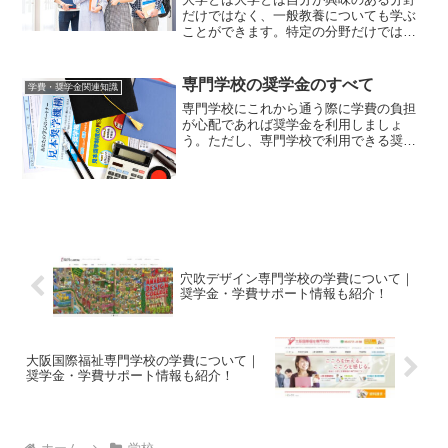
だけではなく、一般教養についても学ぶ
ことができます。特定の分野だけではな
く、幅広くさまざまな分野を学びたいと
いう方におすすめすることができます。
大学は一つの分野に決まっていないの
専門学校の奨学金のすべて
学費・奨学金関連知識
で、とりあえず勉強をしなが...
専門学校にこれから通う際に学費の負担
が心配であれば奨学金を利用しましょ
う。ただし、専門学校で利用できる奨学
金にはいろいろな種類が存在するため、
それぞれについて把握することが大切で
す。それでは、専門学校で利用できる奨
学金について紹介します。専...
穴吹デザイン専門学校の学費について｜
奨学金・学費サポート情報も紹介！
大阪国際福祉専門学校の学費について｜
奨学金・学費サポート情報も紹介！