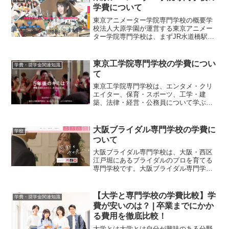
学費について
東京アニメーター学院専門学校の概要学
校法人大原学園が運営する東京アニメー
ター学院専門学校は、まずJR水道橋駅東
口より徒歩5分と、非常にアクセスが良い
のが特徴です。また、業界のアニメータ
ーからも非常に評判が良く、「東京アニ
東京工学院専門学校の学費につい
学費・奨学金関連知識
メーター学院専門学校...
て
東京工学院専門学校は、エンタメ・クリ
エイター、保育・スポーツ、工学・建
築、法律・経営・公務員について学ぶ事
ができる専門学校です。東京工学院専門
学校の学費について、概要や学科・コー
スの紹介、利用可能な奨学金情報などを
大阪ブライダル専門学校の学費に
学校
交えてご紹介します。東京工...
ついて
大阪ブライダル専門学校は、大阪・西区
江戸堀にあるブライダルのプロを育てる
専門学校です。大阪ブライダル専門学校
の学費について、概要や学科・コースの
紹介、利用可能な奨学金情報などを交え
てご紹介します。大阪ブライダル専門学
【大学と専門学校の学費比較】学
学費・奨学金関連知識
校の概要大阪ブライダル専...
費が安いのは？ | 卒業までにかか
る費用を徹底比較！
大学とは大学とは自分が興味のある分野