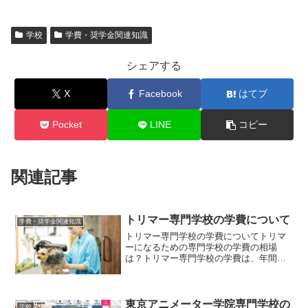
学校
学費・奨学金関連知識
シェアする
X
Facebook
はてブ
Pocket
LINE
コピー
関連記事
トリマー専門学校の学費について
学費・奨学金関連知識
トリマー専門学校の学費についてトリマ
ーになるための専門学校の学費の相場
は？トリマー専門学校の学費は、年間で
約100万円から200万円程度が一般的で
す。これに加えて入学金や教材費、制服
代などの雑費が別途かかることがありま
す。総額としては、2年...
東京アニメーター学院専門学校の
学校