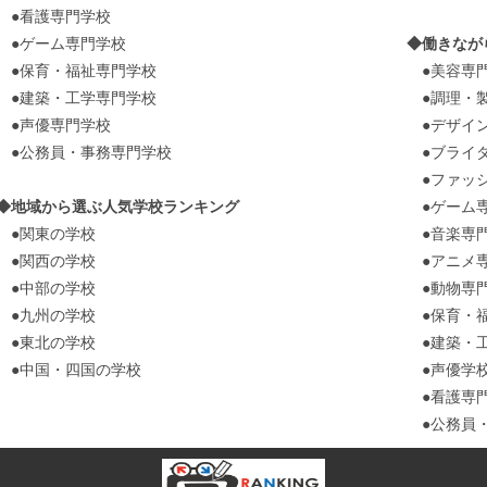
●看護専門学校
●ゲーム専門学校
◆働きなが
●保育・福祉専門学校
●美容専
●建築・工学専門学校
●調理・製
●声優専門学校
●デザイ
●公務員・事務専門学校
●ブライダ
●ファッシ
◆地域から選ぶ人気学校ランキング
●ゲーム
●関東の学校
●音楽専
●関西の学校
●アニメ
●中部の学校
●動物専
●九州の学校
●保育・福
●東北の学校
●建築・工
●中国・四国の学校
●声優学
●看護専
●公務員・