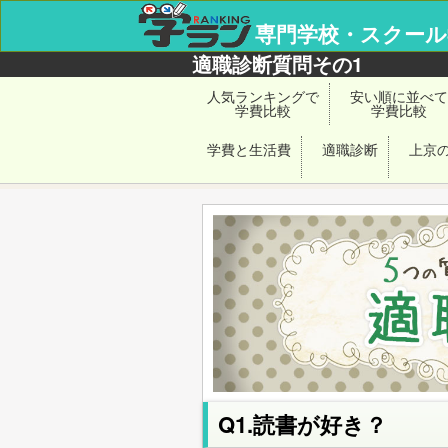
専門学校・スクー
適職診断質問その1
人気ランキングで
安い順に並べて
学費比較
学費比較
学費と生活費
適職診断
上京
Q1.読書が好き？