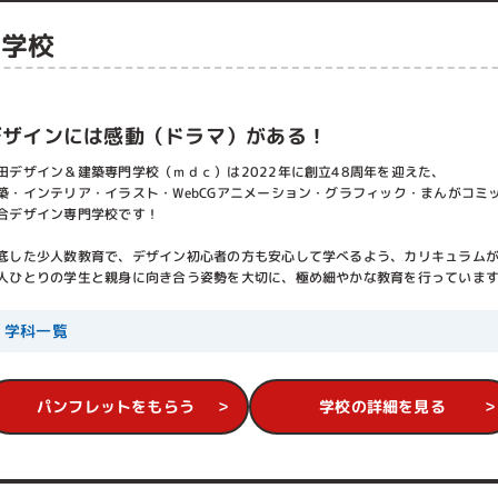
められるとともに、専門的な知識や技術の他にセンスも求められるので、開
門学校
えば独学でも学ぶことが可能ですが、技術を磨くにはやはり実践に近い環境
個人では難しいものです。
…というような特別な方なら恵まれた環境と言えますが、志望者のほとんど
デザインには感動（ドラマ）がある！
そういった点があります。
ういう需要をもちろん分かっているため、最新設備であることや実習時間の
田デザイン＆建築専門学校（ｍｄｃ）は2022年に創立48周年を迎えた、
す。
築・インテリア・イラスト・WebCGアニメーション・グラフィック・まんがコミ
設備やおしゃれな校舎に力を入れすぎて、結果学費が高くなってしまうケー
合デザイン専門学校です！
お金をかけるべきなのかは業界の人にしか分からないところがありますが、
底した少人数教育で、デザイン初心者の方も安心して学べるよう、カリキュラム
と分からないところが多いため、パンフレットを見るだけで決めるのは絶対
人ひとりの学生と親身に向き合う姿勢を大切に、極め細やかな教育を行っていま
オープンキャンパスに足を運ぶと、他へ入学してほしくないためにアピール
チャンスだと思って、しっかり話を聞いておくべきです。
学科一覧
をしたいか、そのために必要なことを学ぶ環境があるか、学費は他に比べて
必ず押さえておくべきなのはこのあたりです。
先についてが個人個人で加わるかと思いますが、専門学校の人と話す時は言
自分の求めるものを明確にしておくことが大切です。
パンフレットをもらう
学校の詳細を見る
名前ではありますが、小学校や中学校のように在籍していればある程度の知
ません。
に行く姿勢がない限りは得られるものも得られないものなので、あくまで自
が重要です。