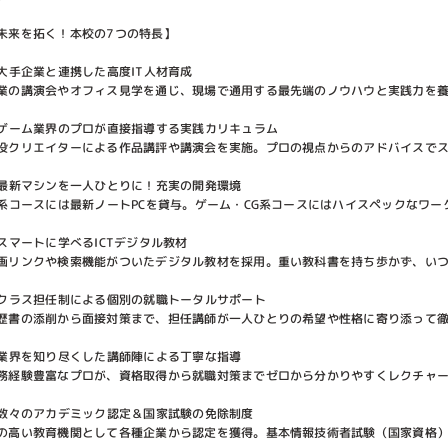
未来を拓く！本校の7つの特長】
.大手企業と連携した高度IT人材育成
業の講演会やオフィス見学を通じ、現場で通用する最先端のノウハウと実践力を
.ゲーム業界のプロが直接指導する実践カリキュラム
役クリエイターによる作品講評や講演会を実施。プロの視点からのアドバイスで
.最新マシンを一人ひとりに！充実の開発環境
T系コースには最新ノートPCを貸与。ゲーム・CG系コースにはハイスペックなワ
.スマートに学べるICTデジタル教材
画リンクや検索機能がついたデジタル教材を採用。重い教科書を持ち歩かず、い
.クラス担任制による個別の就職トータルサポート
歴書の添削から面接対策まで、担任講師が一人ひとりの希望や性格に寄り添って
.業界を知り尽くした講師陣による丁寧な指導
務経験豊富なプロが、資格取得から就職対策までゼロから分かりやすくレクチャ
.数々のアカデミック認定＆国家試験の免除制度
の高い教育機関として各種企業から認定を獲得。基本情報技術者試験（国家資格）