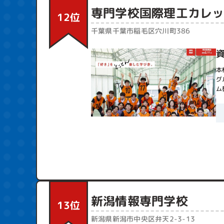
目的さえハッキリ
専門学校国際理工カレ
12位
す。
少し話がずれまし
千葉県千葉市稲毛区穴川町386
在籍も2年制であ
学費が他と比べて
高い場合、他には
その話をしっかり
本
質問程度なら電話
グ
ません。
ム
逆に学費がやたら
授業料や入学金だ
す。
卒業までの間に結
安かろう悪かろう
そんなわけで、日
このランキングは
設定したものです
上位の学校よりい
嬉しく思います。
新潟情報専門学校
13位
新潟県新潟市中央区弁天2-3-13