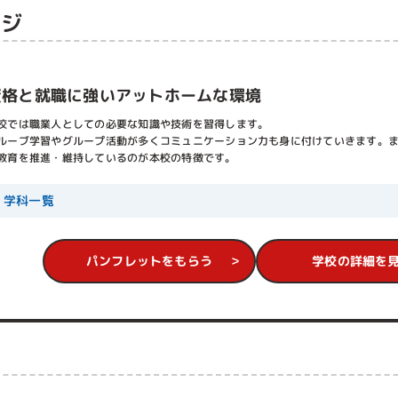
していれば無駄になることはありません。仮に美容系とは異なる就職先にな
ッジ
たが、美容専門学校は専門学校全体と比べて学費はそれほど高い分野ではあ
ることが多く、ストレートで就職出来れば大学に進学するより出費は抑えら
高い場合や低い場合は、必ずその要因を聞いておきましょう。
資格と就職に強いアットホームな環境
ないこういう授業があるから～や、校舎が新築でとてもキレイだから～など
聞いた上で他の専門学校に行ってみて、話の真偽を確かめるといいでしょう
校では職業人としての必要な知識や技術を習得します。
でも対応してくれるはずです。応対に不満を感じたらその学校は選択肢から
ルーブ学習やグループ活動が多くコミュニケーション力も身に付けていきます。
教育を推進・維持しているのが本校の特徴です。
安い場合は、額面以外で加算される金額が増加しないかしっかり確認してお
けでは安くても、施設維持費や実習費が追加されて結果的に高くなってしま
学科一覧
局いくらぐらいかかるのかを書面に起こしてもらうのが一番かもしれません
という言葉もありますが、安い理由ほどよく注意すべきことはありません。
パンフレットをもらう
学校の詳細を
本全国に数ある美容専門学校のランキングでした。
ネット上で検索されている数、学費、アクセスの良さ、知名度などなどを加
。
いと思える学校は下位にあるかもしれませんし、あくまで美容専門学校を選