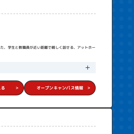
ったとしてもそうで
りません。
れるでしょう。
の文句は要注意。
。
外してしまって構い
また、学生と教職員が近い距離で親しく話せる、アットホー
く必要があります。
う場合もあるからで
。
見る
オープンキャンパス情報
味しながら管理人が
ぶ際の参考になれば