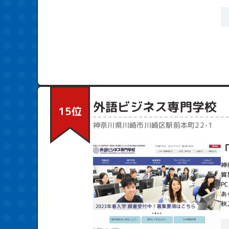
外語ビジネス専門学校
15位
神奈川県川崎市川崎区駅前本町22-1
神
貿
P
あ
秋