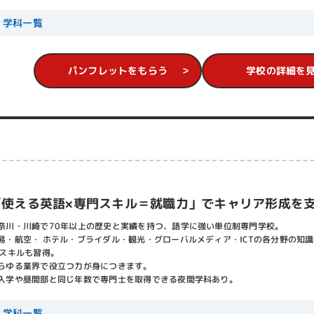
学科一覧
パンフレットをもらう
学校の詳細を
「使える英語×専門スキル＝就職力」でキャリア形成を
奈川・川崎で70年以上の歴史と実績を持つ、語学に強い単位制専門学校。
易・航空・ ホテル・ブライダル・観光・グローバルメディア・ICTの各分野の知
Cスキルも習得。
らゆる業界で役立つ力が身につきます。
入学や昼間部と同じ年数で専門士を取得できる夜間学科あり。
学科一覧