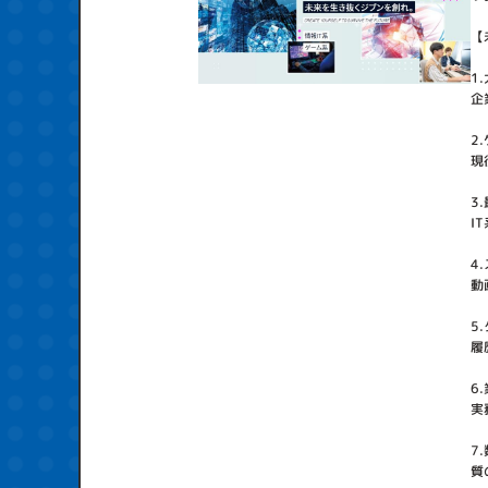
【
1
企
2
現
3
I
4
動
5
履
6
実
7
質