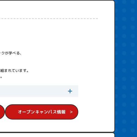
業を目指す人も多い
で何度もトライする
の人が美容専門学校
多さを売りにしてい
ックが学べる、
スも少なくありませ
設備に関してはやは
が組まれています。
にやめましょう。
す。
は強まります。
高くないか、低くな
葉巧みに誘導される
オープンキャンパス情報
識や技術が付く、と
分で選んだ学校に進