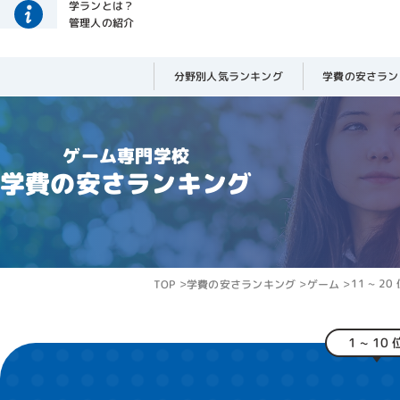
学ランとは？
管理人の紹介
分野別
人気
ランキング
学費の
安さ
ラン
美容師 / ヘアメ
容師 / 特殊メイ
ゲーム専門学校
学費の安さランキング
美容専門学校をラ
ではないと筆者は
確かに1位を飾る
常に多いです。
もちろんそれだけ
しかしやはり大多
11 ~ 20
TOP
学費の安さランキング
ゲーム
ついても見逃せな
そういう意味では
校だなと思います
1 ~ 10 
設置学科が複雑過
美容専門学校で学
ステ系を初めとし