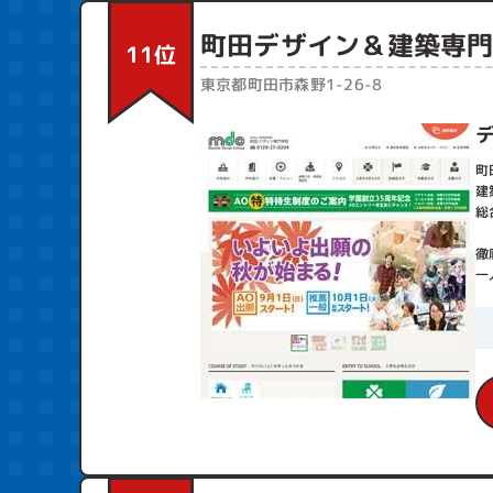
ん。
総じて技術力が求
町田デザイン＆建築専
11位
分野です。
知識はやろうと思
東京都町田市森野1-26-8
必要があるため、
実家が理容室で…
へ進学する理由は
美容専門学校はそ
町
るところが多いで
建
ただし必要以上に
総
ん。
実際何にどれだけ
徹
り直接見てみない
一
確かに専門学校の
しかしそれは逆に
自分がどんな仕事
いか、学校選びで
これに立地や就職
がままにならず、
専門学校、という
いうものではあり
どの道自分で学び
学するという意識