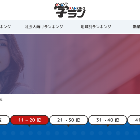
学校選びのポイント・目指す職業例
キング
社会人
向け
ランキング
地域別
ランキング
職
目指す職業例
イク / エステ / ネイル / メイク / ビューティーアドバイザー(美容部員) / 着付師 /
ク / ボディデザイナー / 福祉皮膚美容士 など
ンキングにしたときに上位に来る専門学校は、やはり純粋な知名度・ブラン
考えています。
山野美容専門学校は圧倒的なブランド力を誇る美容専門学校で、ネット上で
の実績がある学校なので、このランキングでも1位に設定しています。
数が美容師やエステティシャンを目指す美容ジャンルにおいては、実習の多
 位
い要素です。
2位のグラムール美容専門学校は資格取得率や就職率、大会の実績等を見て
。
位
11 ~ 20 位
21 ~ 30 位
31 ~ 40 位
4
ぎないというのも評価点です。
べるのは美容科や理容科といったヘアカット系、エステティシャンやボディ
、その他メイクやネイルといったところ、ブライダル系に派性出来る専門学