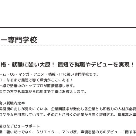
ター専門学校
資格・就職に強い大原！ 最短で就職やデビューを実現！
ーム・CG・マンガ・アニメ・情報・ITに強い専門学校です。
ロになるまで最短で導く環境がここにある！
一線で活躍中のトッププロが直接指導します。
めての方でも基本から応用まで丁寧にお教えします。
高い就職内定率
気回復の兆しが見えにくい中、企業間競争が激化し各企業とも即戦力の人材が必
ログラムを用意しています。そのことが多くの企業から高く評価され、毎年高水
強力なデビューサポート
職に強いだけでなく、クリエイター、マンガ家、声優志望の方のデビューに関す