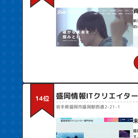
新
初
盛岡情報ITクリエイタ
14位
岩手県盛岡市盛岡駅西通2-21-1
盛
す