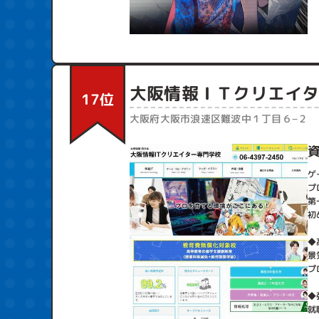
大阪情報ＩＴクリエイ
17位
大阪府大阪市浪速区難波中１丁目６−２
ゲ
プ
第
初
◆
景
プ
◆
就