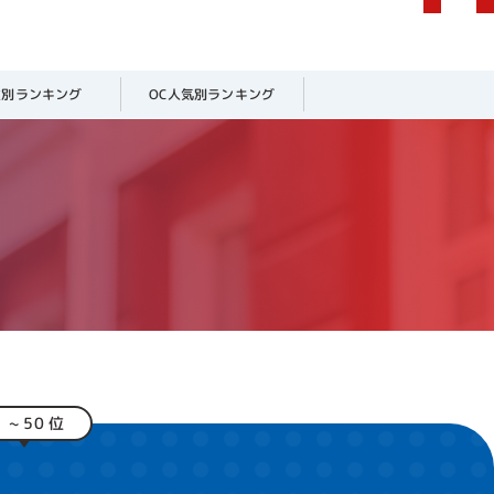
業別
ランキング
OC人気別
ランキング
 アイリスト / 理
ド力が高い学校だけ
検索される回数も非
さや資格の取得率に
も非常にいい専門学
1 ~ 50 位
デザイナーなどのエ
校も少なくありませ