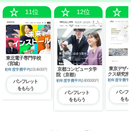
11位
12位
東北電子専門学校
（宮城）
東京デザイ
京都コンピュータ学
初年度学費平均
1014600円
クス研究所
院（京都）
初年度学費平
初年度学費平均
1400000円
パンフレット
をもらう
パンフ
パンフレット
をも
をもらう