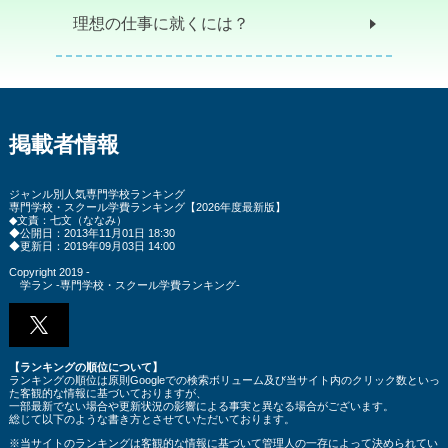
理想の仕事に就くには？
掲載者情報
ジャンル別人気専門学校ランキング
専門学校・スクール学費ランキング
【2026年度最新版】
◆文責：七文（ななみ）
◆公開日：2013年11月01日 18:30
◆更新日：2019年09月03日 14:00
Copyright 2019 -
学ラン -専門学校・スクール学費ランキング-
【ランキングの順位について】
ランキングの順位は原則Googleでの検索ボリューム及び当サイト内のクリック数といっ
た客観的な情報に基づいておりますが、
一部最新でない場合や更新状況の影響による事実と異なる場合がございます。
総じて以下のような書き方とさせていただいております。
※当サイトのランキングは客観的な情報に基づいて管理人の一存によって決められてい