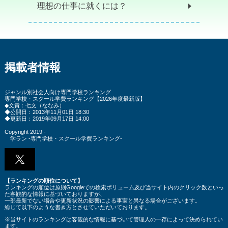
理想の仕事に就くには？
掲載者情報
ジャンル別社会人向け専門学校ランキング
専門学校・スクール学費ランキング
【2026年度最新版】
◆文責：七文（ななみ）
◆公開日：2013年11月01日 18:30
◆更新日：2019年09月17日 14:00
Copyright 2019 -
学ラン -専門学校・スクール学費ランキング-
【ランキングの順位について】
ランキングの順位は原則Googleでの検索ボリューム及び当サイト内のクリック数といっ
た客観的な情報に基づいておりますが、
一部最新でない場合や更新状況の影響による事実と異なる場合がございます。
総じて以下のような書き方とさせていただいております。
※当サイトのランキングは客観的な情報に基づいて管理人の一存によって決められてい
ます。