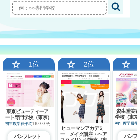
1位
2位
資生堂美容
東京ビューティーア
学校（東京
ート専門学校（東京）
初年度学費平
初年度学費平均
1100000円
ヒューマンアカデミ
ー メイク講座・ヘア
パンフ
パンフレット
スタイリング講座（夜