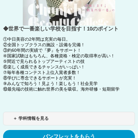
◆世界で一番楽しい学校を目指す！10のポイント
①中日美容の2年間は充実の毎日。
②全国トップクラスの施設・設備を完備！
③約60年間の実績で『夢』をサポート！
④国家試験はもちろん、各種資格・検定の取得率が高い！
⑤間近で見られるトップアーティストの技
⑥楽しく成長できるチャンスがいっぱい！
⑦毎年各種コンテスト上位入賞者多数！
⑧学びに専念できるサポートが充実！
⑨みんなで知ろう！見よう！楽しもう！社会見学
⑩最先端の技術に触れ世界の美を吸収。海外研修・短期留学
＋ 学科情報を見る
パンフレットをもらう