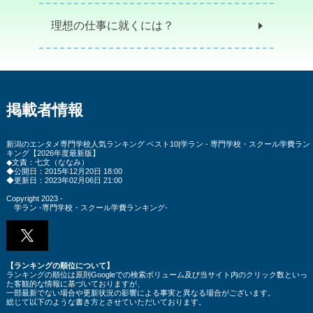
理想の仕事に就くには？
掲載者情報
新潟のエンタメ専門学校人気ランキング ベスト10|学ラン - 専門学校・スクール学費ラン
キング【2026年度最新版】
◆文責：七文（ななみ）
◆公開日：2015年12月20日 18:00
◆更新日：2023年02月06日 21:00
Copyright 2023 -
学ラン -専門学校・スクール学費ランキング-
【ランキングの順位について】
ランキングの順位は原則Googleでの検索ボリューム及び当サイト内のクリック数といっ
た客観的な情報に基づいておりますが、
一部最新でない場合や更新状況の影響による事実と異なる場合がございます。
総じて以下のような書き方とさせていただいております。