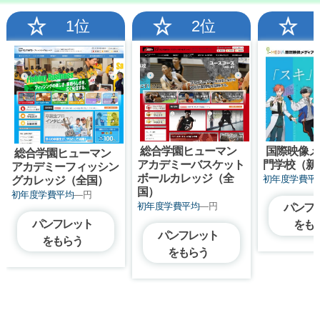
1位
2位
国際映像メ
総合学園ヒューマン
総合学園ヒューマン
門学校（新
アカデミーバスケット
アカデミーフィッシン
ボールカレッジ（全
初年度学費平
グカレッジ（全国）
国）
初年度学費平均
―円
初年度学費平均
―円
パンフ
パンフレット
をも
パンフレット
をもらう
をもらう