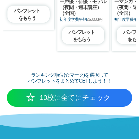
ー声優・俳優・モデル
ーマンガ・
（夜間・週末講座）
（夜間・週
パンフレット
（全国）
（全国）
をもらう
初年度学費平均
263083円
初年度学費平
パンフレット
パンフ
をもらう
をも
ランキング順位(☆マーク)を選択して
パンフレットをまとめてGETしよう！！
10校に全てにチェック