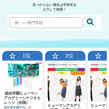
見つからない場合は学校名を
入力して検索！
1位
2位
総合学園ヒューマン
アカデミーシナリオカ
レッジ（全国）
ヒューマンアカデミ
ヒューマン
初年度学費平均
―円