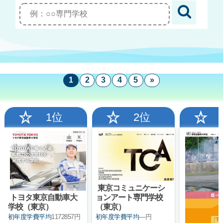
1
2
3
4
5
»
1位
2位
東京コミュニケーシ
トヨタ東京自動車大
ョンアート専門学校
学校（東京）
（東京）
初年度学費平均
1172857円
初年度学費平均
―円