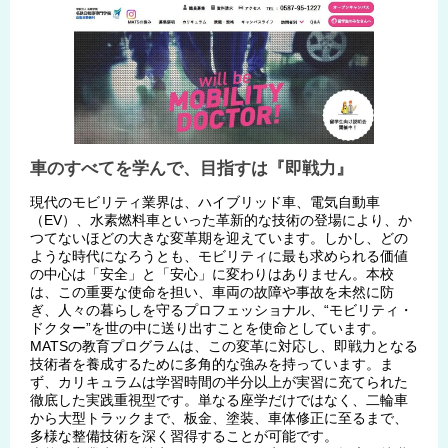
車のすべてを学んで、目指すは『即戦力』
現代のモビリティ業界は、ハイブリッド車、電気自動車
（EV）、水素燃料車といった革新的な技術の登場により、か
つてないほどの大きな変革期を迎えています。しかし、どの
ような時代になろうとも、モビリティに最も求められる価値
の中心は「安全」と「安心」に変わりはありません。本校
は、この重要な使命を担い、車両の故障や事故を未然に防
ぎ、人々の暮らしを守るプロフェッショナル、“モビリティ・
ドクター”を世の中に送り出すことを使命としています。
MATSの教育プログラムは、この変革に対応し、即戦力となる
技術者を養成するために多角的な強みを持っています。ま
ず、カリキュラムは学習時間の半分以上が実習に充てられた
徹底した実践重視型です。単なる座学だけではなく、二輪車
から大型トラックまで、板金、塗装、車体修正に至るまで、
多様な整備技術を深く習得することが可能です。